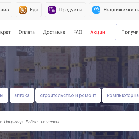
раво
Еда
Продукты
Недвижимост
зврат
Оплата
Доставка
FAQ
Акции
Получи
ры
аптека
строительство и ремонт
компьютерная