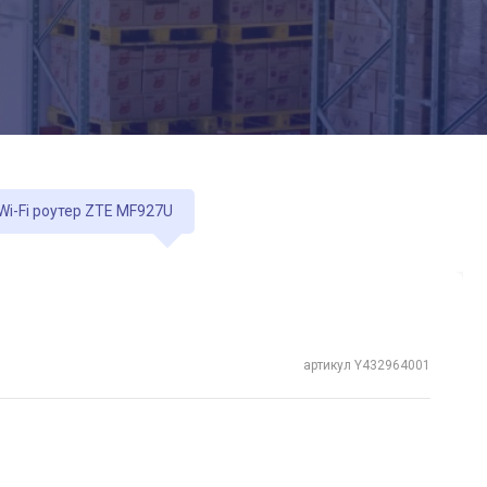
Wi-Fi роутер ZTE MF927U
артикул Y432964001