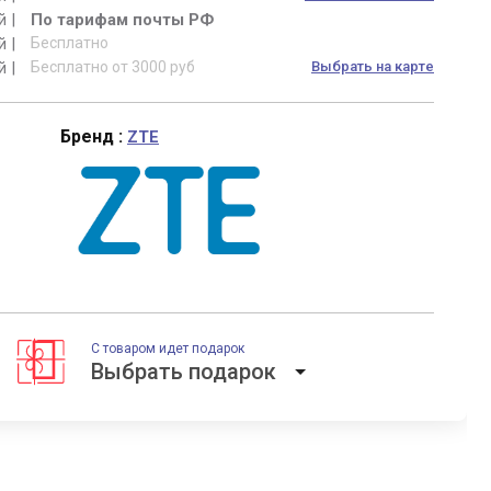
й |
По тарифам почты РФ
й |
Бесплатно
й |
Бесплатно от 3000 руб
Выбрать на карте
Бренд :
ZTE
С товаром идет подарок