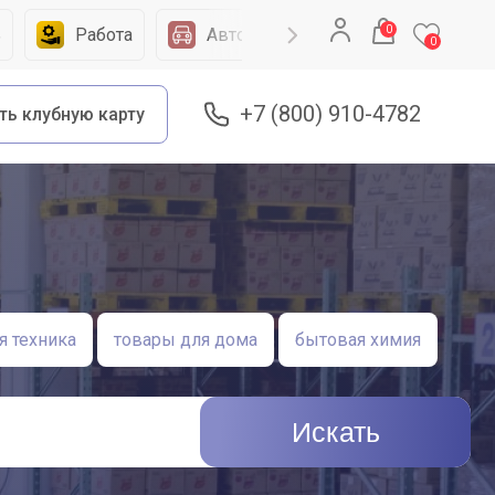
0
ь
Работа
Автомобили
Запчасти
0
+7 (800) 910-4782
ть клубную карту
 техника
товары для дома
бытовая химия
Искать