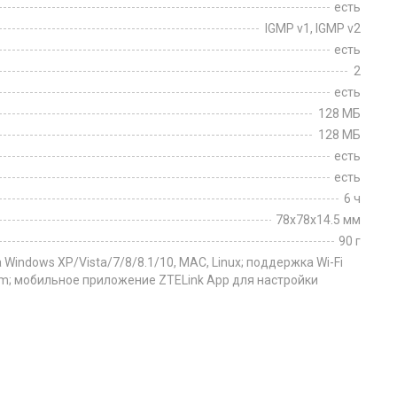
есть
IGMP v1, IGMP v2
есть
2
есть
128 МБ
128 МБ
есть
есть
6 ч
78x78x14.5 мм
90 г
indows XP/Vista/7/8/8.1/10, MAC, Linux; поддержка Wi-Fi
im; мобильное приложение ZTELink App для настройки