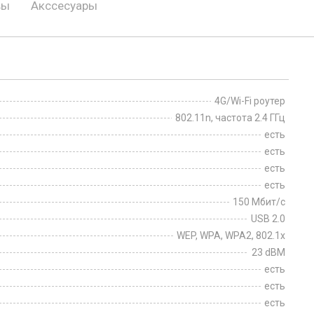
вы
Акссесуары
4G/Wi-Fi роутер
802.11n, частота 2.4 ГГц
есть
есть
есть
есть
150 Мбит/с
USB 2.0
WEP, WPA, WPA2, 802.1x
23 dBM
есть
есть
есть