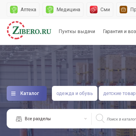
и
Аптека
Медицина
Сми
П
Пунткы выдачи
Гарантия и во
Каталог
одежда и обувь
детские това