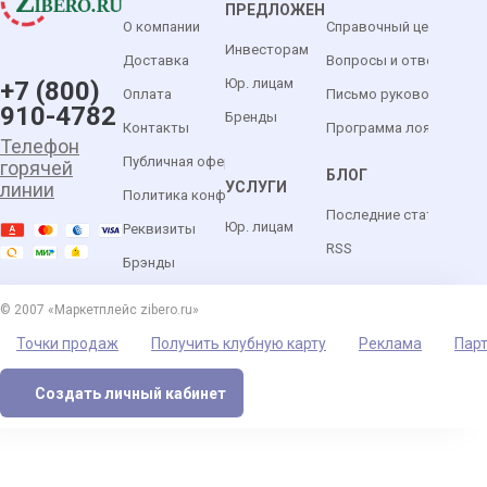
ПРЕДЛОЖЕНИЯ
О компании
Справочный центр
Инвесторам
Доставка
Вопросы и ответы
Юр. лицам
+7 (800)
Оплата
Письмо руководителю
910-4782
Бренды
Контакты
Программа лояльности
Телефон
Публичная оферта
горячей
БЛОГ
УСЛУГИ
линии
Политика конфиденциальности
Последние статьи
Юр. лицам
Реквизиты
RSS
Брэнды
© 2007 «Маркетплейс zibero.ru»
Точки продаж
Получить клубную карту
Реклама
Пар
Создать личный кабинет