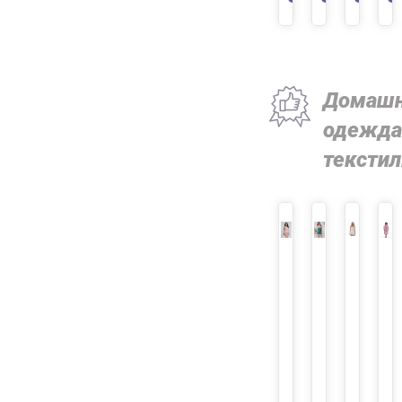
В КОРЗИНУ
Домаш
одежда
текстил