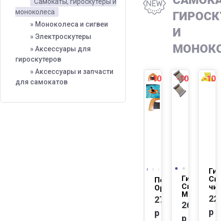
САМОКА
Самокаты, гироскутеры и
моноколеса
ГИРОСК
» Моноколеса и сигвеи
И
» Электроскутеры
МОНОК
» Аксессуары для
гироскутеров
» Аксессуары и запчасти
-10%
-10%
-10
NEW
NEW
для самокатов
Гир
Гироскуте
Си
Подушка,
Сигвей
чи
Оранжевый
Мода_230
22
2757
2634
р
р
р