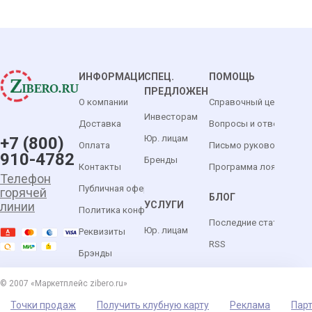
ИНФОРМАЦИЯ
СПЕЦ.
ПОМОЩЬ
ПРЕДЛОЖЕНИЯ
О компании
Справочный центр
Инвесторам
Доставка
Вопросы и ответы
Юр. лицам
+7 (800)
Оплата
Письмо руководителю
910-4782
Бренды
Контакты
Программа лояльности
Телефон
Публичная оферта
горячей
БЛОГ
УСЛУГИ
линии
Политика конфиденциальности
Последние статьи
Юр. лицам
Реквизиты
RSS
Брэнды
© 2007 «Маркетплейс zibero.ru»
Точки продаж
Получить клубную карту
Реклама
Пар