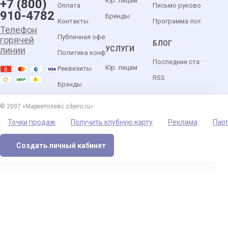
Юр. лицам
+7 (800)
Оплата
Письмо руководителю
910-4782
Бренды
Контакты
Программа лояльности
Телефон
Публичная оферта
горячей
БЛОГ
УСЛУГИ
линии
Политика конфиденциальности
Последние статьи
Юр. лицам
Реквизиты
RSS
Брэнды
© 2007 «Маркетплейс zibero.ru»
Точки продаж
Получить клубную карту
Реклама
Пар
Создать личный кабинет