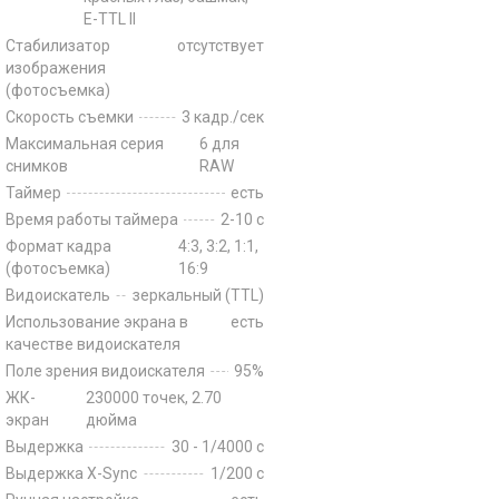
E-TTL II
Стабилизатор
отсутствует
изображения
(фотосъемка)
Скорость съемки
3 кадр./сек
Максимальная серия
6 для
снимков
RAW
Таймер
есть
Время работы таймера
2-10 c
Формат кадра
4:3, 3:2, 1:1,
(фотосъемка)
16:9
Видоискатель
зеркальный (TTL)
Использование экрана в
есть
качестве видоискателя
Поле зрения видоискателя
95%
ЖК-
230000 точек, 2.70
экран
дюйма
Выдержка
30 - 1/4000 с
Выдержка X-Sync
1/200 c