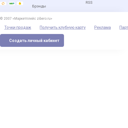
RSS
Брэнды
© 2007 «Маркетплейс zibero.ru»
Точки продаж
Получить клубную карту
Реклама
Пар
Создать личный кабинет