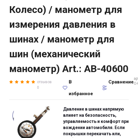
Колесо) / манометр для
измерения давления в
шинах / манометр для
шин (механический
манометр) Art.: AB-40600
ар
В
Сравнение
отзывов
O
0
избранное
Давление в шинах напрямую
влияет на безопасность,
управляемость и комфорт при
вождении автомобиля. Если
покрышки перекачать или,