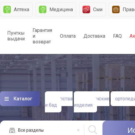
Аптека
Медицина
Сми
Прав
Гарантия
Пунткы
и
Оплата
Доставка
FAQ
А
выдачи
возврат
Каталог
лекарства
медицинские
ортопед
и бад
изделия
И