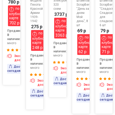
модель
электронный
штампов
штампов
780 р
Пехота
320
ScrapBerry's
ScrapBerry
по
Красной
схем
"День за
"Сладости
Армии
днем.
Сладкое
3737 р
клубной
1939-
Мой
для
карте
по
1942
день", 8
сладкоежк
702 р
шт
6 шт
275 р
клубной
69 р
79 р
карте
Продавец:
по
3363 р
В
по
по
клубной
наличии:
карте
клубной
клубно
много
Продавец:
карте
карте
248 р
:
В
62 р
71 р
наличии:
Продавец:
много
Экспресс-
В
Продавец:
Продавец
доставка
наличии:
В
В
Доставка
много
наличии:
наличии:
Экспресс-
сегодня
много
много
ресс-
доставка
авка
Доставка
Экспресс-
вка
сегодня
доставка
Экспресс-
Эксп
доставка
дост
Доставка
сегодня
Доставка
Дост
сегодня
сегодня