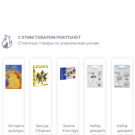
C ЭТИМ ТОВАРОМ ПОКУПАЮТ
Отличные товары по уникальным ценам
Историческая
Звезда
Знаток
Набор
Набор
культурология
Сборная
Конструктор
декоративных
декорати