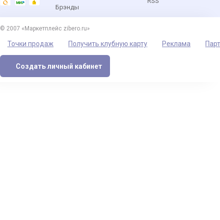
RSS
Брэнды
© 2007 «Маркетплейс zibero.ru»
Точки продаж
Получить клубную карту
Реклама
Пар
Создать личный кабинет