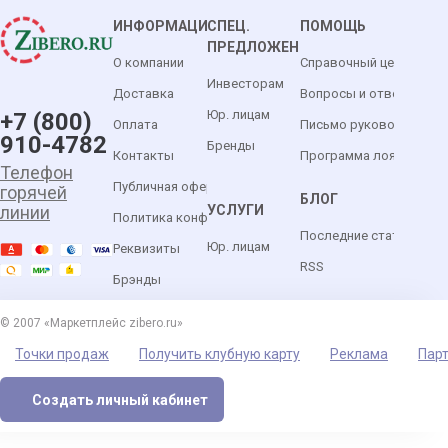
ИНФОРМАЦИЯ
СПЕЦ.
ПОМОЩЬ
ПРЕДЛОЖЕНИЯ
О компании
Справочный центр
Инвесторам
Доставка
Вопросы и ответы
Юр. лицам
+7 (800)
Оплата
Письмо руководителю
910-4782
Бренды
Контакты
Программа лояльности
Телефон
Публичная оферта
горячей
БЛОГ
УСЛУГИ
линии
Политика конфиденциальности
Последние статьи
Юр. лицам
Реквизиты
RSS
Брэнды
© 2007 «Маркетплейс zibero.ru»
Точки продаж
Получить клубную карту
Реклама
Пар
Создать личный кабинет