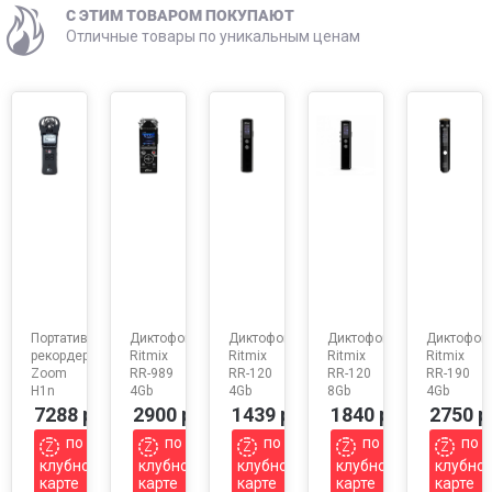
C ЭТИМ ТОВАРОМ ПОКУПАЮТ
Отличные товары по уникальным ценам
Портативный
Диктофон
Диктофон
Диктофон
Диктофон
рекордер
Ritmix
Ritmix
Ritmix
Ritmix
Zoom
RR-989
RR-120
RR-120
RR-190
H1n
4Gb
4Gb
8Gb
4Gb
7288 р
2900 р
1439 р
1840 р
2750 р
по
по
по
по
по
клубной
клубной
клубной
клубной
клубно
карте
карте
карте
карте
карте