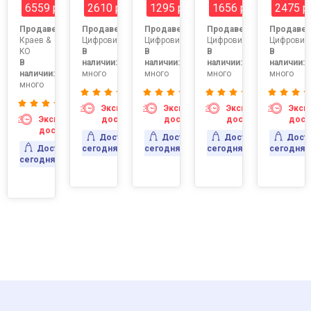
6559 р
2610 р
1295 р
1656 р
2475 р
:
тор1
Продавец:
Продавец:
Продавец:
Продавец:
Продавец
Краев &
Цифровизатор1
Цифровизатор1
Цифровизатор1
Цифровиз
KO
В
В
В
В
В
наличии:
наличии:
наличии:
наличии:
наличии:
много
много
много
много
много
ресс-
авка
Экспресс-
Экспресс-
Экспресс-
Эксп
Экспресс-
доставка
доставка
доставка
дост
вка
доставка
Доставка
Доставка
Доставка
Дост
Доставка
сегодня
сегодня
сегодня
сегодня
сегодня