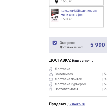
1650 ₽
Флешка/USB/диктофон/
мини диктофон
1501 ₽
Экспресс
5 990 
Доставка за час!
ДОСТАВКА:
Ваш регион: ,
Доставка
Самовывоз
| 5
Доставка почтой
| 9
Доставка курьером
| 5
Поставтоматы
| 2
Продавец:
Zibero.ru