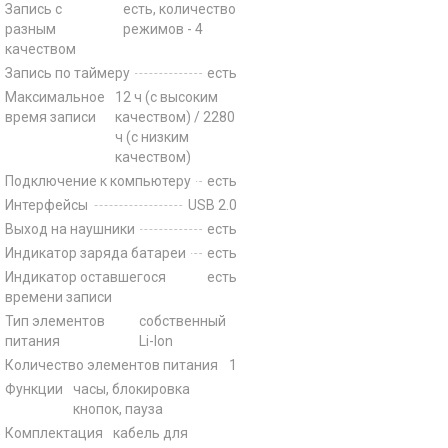
Запись с
есть, количество
разным
режимов - 4
качеством
Запись по таймеру
есть
Максимальное
12 ч (с высоким
время записи
качеством) / 2280
ч (с низким
качеством)
Подключение к компьютеру
есть
Интерфейсы
USB 2.0
Выход на наушники
есть
Индикатор заряда батареи
есть
Индикатор оставшегося
есть
времени записи
Тип элементов
собственный
питания
Li-Ion
Количество элементов питания
1
Функции
часы, блокировка
кнопок, пауза
Комплектация
кабель для