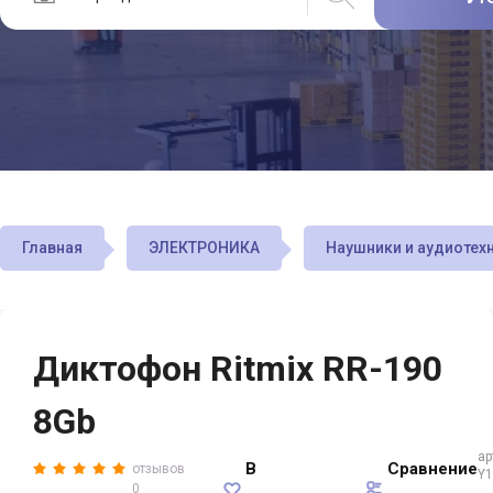
Главная
ЭЛЕКТРОНИКА
Наушники и аудиотех
Диктофон Ritmix RR-190
8Gb
ар
В
Сравнение
отзывов
Y1
0