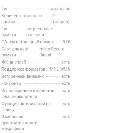
Тип
диктофон
Количество каналов
2
записи
(стерео)
Тип
встроенная +
памяти
внешняя
Объем встроенной памяти
8 Гб
Слот для карт
micro Secure
памяти
Digital
ЖК-дисплей
есть
Поддержка форматов
MP3, WMA
Встроенный динамик
есть
FM-тюнер
есть
Использование в качестве
есть
флэш-накопителя
Функция активизации по
есть
голосу
Изменение
есть
чувствительности
микрофона