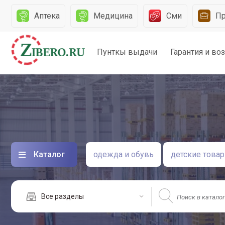
и
Аптека
Медицина
Сми
П
Пунткы выдачи
Гарантия и во
Каталог
одежда и обувь
детские това