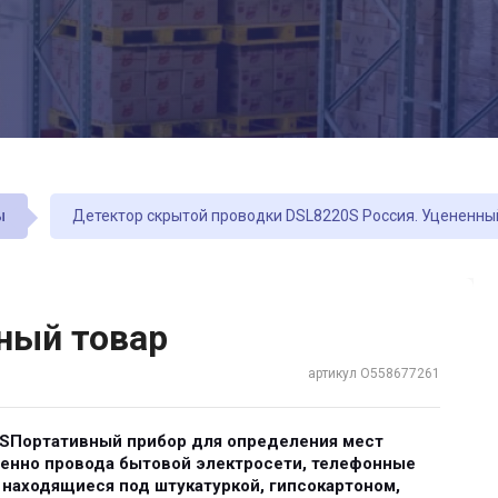
ы
Детектор скрытой проводки DSL8220S Россия. Уцененны
ный товар
артикул O558677261
SПортативный прибор для определения мест
менно провода бытовой электросети, телефонные
, находящиеся под штукатуркой, гипсокартоном,