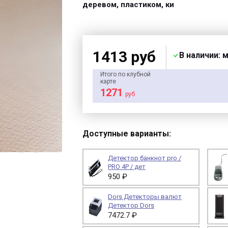
деревом, пластиком, ки
1413 руб
В наличии: 
Итого по клубной
карте
1271
руб
Доступные варианты:
Детектор банкнот pro /
PRO 4P / дет
950 ₽
Dors Детекторы валют
Детектор Dors
7472.7 ₽