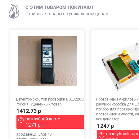
C ЭТИМ ТОВАРОМ ПОКУПАЮТ
Отличные товары по уникальным ценам
Детектор скрытой проводки DSL8220S
Прозрачный Акриловый 
Россия. Уцененный товар
ракушки коробка для LC
прибор для проверки т
1412.73 р
постоянной ёмкости, у
по клубной карте
конденсатор
1271 р
1247 р
по клубной карт
Продавец:
FLASH43