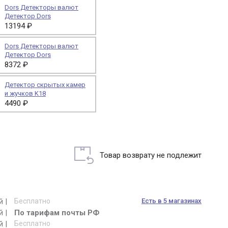
Dors Детекторы валют
Детектор Dors
13194 ₽
Dors Детекторы валют
Детектор Dors
8372 ₽
Детектор скрытых камер
и жучков K18
4490 ₽
Товар возврату не подлежит
й |
Бесплатно
Есть в 5 магазинах
й |
По тарифам почты РФ
й |
Бесплатно