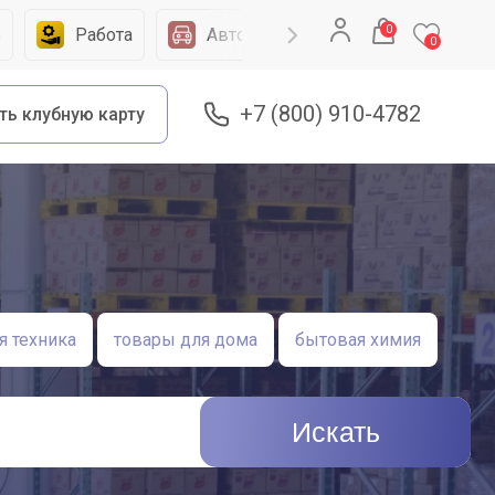
0
ь
Работа
Автомобили
Запчасти
0
+7 (800) 910-4782
ть клубную карту
 техника
товары для дома
бытовая химия
Искать