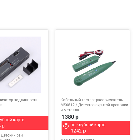
лизатор подлинности
Кабельный тестер-трассоискатель
ов
MS6812 / Детектор скрытой проводки
и металла
1380 р
лубной карте
по клубной карте
 р
1242 р
:
Детский рай