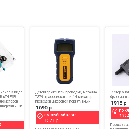
чехол в виде
Детектор скрытой проводки, металла
Тестер ана
R кT4 ESR
TS79, трассоискатели / Индикатор
бриллиант
ранзисторов
проводки цифровой портативный
1915 р
ниверсальный
1690 р
по к
по клубной карте
1724
1521 р
е
Продавец