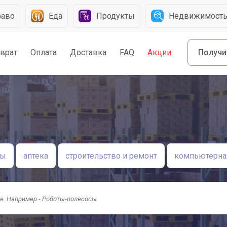
раво
Еда
Продукты
Недвижимост
зврат
Оплата
Доставка
FAQ
Акции
Получи
ры
аптека
строительство и ремонт
компьютерная