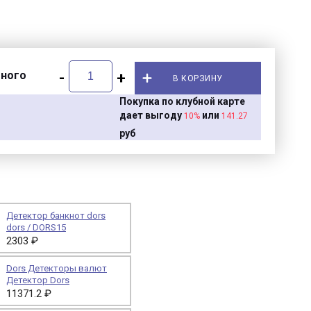
много
-
+
В КОРЗИНУ
Покупка по клубной карте
дает выгоду
или
10%
141.27
руб
Детектор банкнот dors
dors / DORS15
2303 ₽
Dors Детекторы валют
Детектор Dors
11371.2 ₽